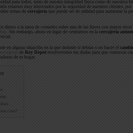
oridad para todos, tanto de nuestra integridad física como de nuestros b
én estamos muy interesados por la seguridad de nuestros clientes, por 
 sobre temas de
cerrajería
que puede ser de utilidad para aumentar la pr
os dimos a la tarea de contarles sobre una de las llaves con mayor nivel
chip
. Sin embargo, ahora en lugar de centrarnos en la
cerrajería autom
encial.
ste en alguna situación en la que dudaste si debías o no hacer el
cambi
errajeros
de
Key Depot
resolveremos tus dudas para que conozcas cu
aduras de tu hogar.
os
es
adas
adura
 una casa?