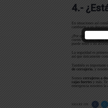
4.- ¿Est
En situaciones así comú
cambiarte a un departam
¿Por qué debo cambiar l
cuente con una
copia de
puede tener o no acceso
La seguridad es primero 
así que únicamente como
También es importante 
de cerrajería
, y nosotr
Somos
cerrajeros a do
cajas fuertes
y más. Te 
emergencia nosotros la
SHARE ON