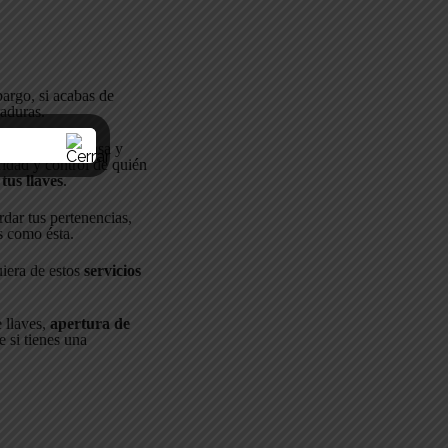
bargo, si acabas de
raduras.
 acceso a esa casa y
idad y control de quién
tus llaves
.
rdar tus pertenencias,
s como ésta.
iera de estos
servicios
e llaves,
apertura de
 si tienes una