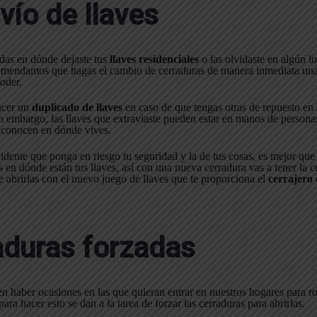
avío de llaves
das en dónde dejaste tus
llaves residenciales
o las olvidaste en algún lu
comendamos que hagas el cambio de cerraduras de manera inmediata un
poder.
acer un
duplicado de llaves
en caso de que tengas otras de repuesto en
in embargo, las llaves que extraviaste pueden estar en manos de person
i conocen en dónde vives.
cidente que ponga en riesgo tu seguridad y la de tus cosas, es mejor que
en dónde están tus llaves, así con una nueva cerradura vas a tener la ce
 abrirlas con el nuevo juego de llaves que te proporciona el
cerrajero
aduras forzadas
haber ocasiones en las que quieran entrar en nuestros hogares para ro
ara hacer esto se dan a la tarea de forzar las cerraduras para abrirlas.