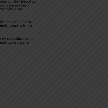
ienes. En
Key Depot
no
esa razón nos gusta
otección en sus
 de protección por sus
otriz
, vamos a hablar
o de cerraduras
en tu
ándo debes hacer el