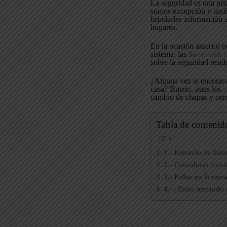
La seguridad es una pri
somos excepción y tambi
brindarles información
hogares.
En la ocasión anterior n
sistema: las
llaves con 
sobre la seguridad resid
¿Alguna vez te encontra
casa? Bueno, pues los
c
cambio de chapas y cerr
Tabla de contenid
1.- Extravío de llav
2.- Cerraduras forz
3.- Fallas en la cerr
4.- ¿Estás rentando