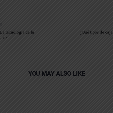
Next
LE
Article
La tecnología de la
¿Qué tipos de caja
triz
YOU MAY ALSO LIKE