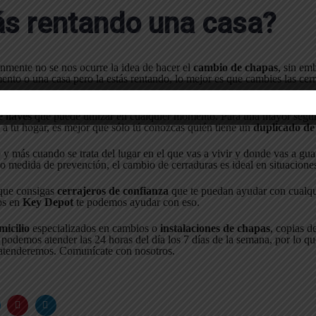
ás rentando una casa?
nmente no se nos ocurre la idea de hacer el
cambio de chapas
, sin em
ento o una casa pero la estás rentando, lo mejor es que cambies las cer
as chapas? Lo más seguro es que la persona que te renta también tenga
 llaves
que puede utilizar en cualquier momento. Para una mayor segur
 a tu hogar, es mejor que sólo tú conozcas quién tiene un
duplicado de 
y más cuando se trata del lugar en el que vas a vivir y donde vas a gua
 medida de prevención, el cambio de cerraduras es ideal en situacione
que consigas
cerrajeros de confianza
que te puedan ayudar con cualqu
os en
Key Depot
te podemos ayudar con eso.
micilio
especializados en cambios o
instalaciones de chapas
, copias d
podemos atender las 24 horas del día los 7 días de la semana, por lo que
 atenderemos. Comunícate con nosotros.