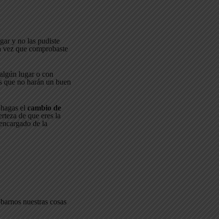
gar y no las pudiste
a vez que comprobaste
 algún lugar o con
as que no harán un buen
 hagas el
cambio de
rteza de que eres la
encargado de la
barnos nuestras cosas