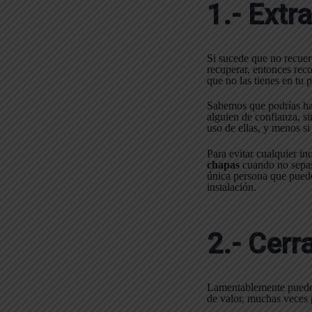
1.- Extr
Si sucede que no recuer
recuperar, entonces re
que no las tienes en tu 
Sabemos que podrías h
alguien de confianza, s
uso de ellas, y menos s
Para evitar cualquier in
chapas
cuando no sepas 
única persona que puede
instalación.
2.- Cerr
Lamentablemente pueden 
de valor, muchas veces p