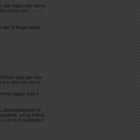
 es que hagas una nueva
funcionen con
tipos de
a que tu hogar quede
oblemas para que ésta
a
por otra más nueva.
vitar alguna falla y
s, afortunadamente la
yudarte, así no habría
r cuál es el problema y