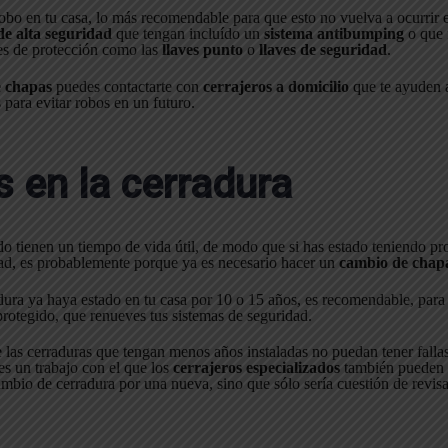
 robo en tu casa, lo más recomendable para que esto no vuelva a ocurrir
de alta seguridad
que tengan incluído un
sistema antibumping
o que 
s de protección como las
llaves punto
o
llaves de seguridad
.
e chapas
puedes contactarte con
cerrajeros a domicilio
que te ayuden 
para evitar robos en un futuro.
as en la cerradura
o tienen un tiempo de vida útil, de modo que si has estado teniendo pr
idad, es probablemente porque ya es necesario hacer un
cambio de chap
dura ya haya estado en tu casa por 10 o 15 años, es recomendable, para e
rotegido, que renueves tus sistemas de seguridad.
e las cerraduras que tengan menos años instaladas no puedan tener falla
es un trabajo con el que los
cerrajeros especializados
también pueden a
mbio de cerradura por una nueva, sino que sólo sería cuestión de revisa