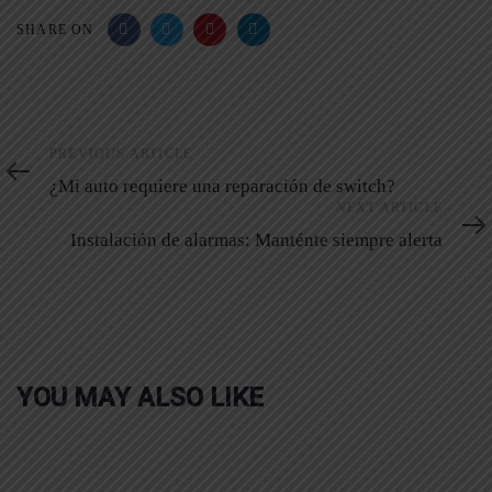
SHARE ON
Previous
PREVIOUS ARTICLE
Article
¿Mi auto requiere una reparación de switch?
Next
NEXT ARTICLE
Article
Instalación de alarmas: Manténte siempre alerta
YOU MAY ALSO LIKE