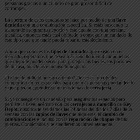
persianas gracias a un cilindro de gran grosor difícil de
corromper.
La apertura de estos candados se hace por medio de una
llave
dentada
con una combinación específica. Si estás buscando la
manera de asegurar tu negocio y éste cuenta con una persiana
metálica, entonces estás casi obligado a conseguir un candado de
este tipo para que nadie pueda robar tu establecimiento.
Ahora que conoces los
tipos de candados
que existen en el
mercado, esperamos que te sea más sencillo identificar aquellos
que mejor te pueden servir para proteger tus bienes, los portones
de tu casa, bicicletas e incluso tu negocio.
¿Te fue de utilidad nuestro artículo? De ser así no olvides
compartirlo en redes sociales para que más personas puedan leerlo
y que puedan aprender sobre más temas de
cerrajería
.
Si ya conseguiste un candado para asegurar tus espacios pero
perdiste la llave, acércate con los
cerrajeros a domicilio
de
Key
Depot,
nosotros te ayudamos las 24 horas del día los 7 días de la
semana con las
copias de llaves
que requieras, el
cambio de
combinaciones
e incluso con la
reparación de chapas
de tus
puertas. Contáctanos y te atenderemos inmediatamente.