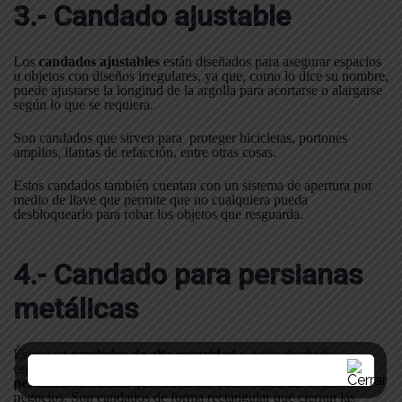
3.- Candado ajustable
Los
candados ajustables
están diseñados para asegurar espacios
u objetos con diseños irregulares, ya que, como lo dice su nombre,
puede ajustarse la longitud de la argolla para acortarse o alargarse
según lo que se requiera.
Son candados que sirven para proteger bicicletas, portones
amplios, llantas de refacción, entre otras cosas.
Estos candados también cuentan con un sistema de apertura por
medio de llave que permite que no cualquiera pueda
desbloquearlo para robar los objetos que resguarda.
4.- Candado para persianas
metálicas
Éstos son
candados de alta seguridad
y están diseñados
especialmente para resistir en los exteriores, ya que aseguran las
persianas metálicas
que funcionan para resguardar algunos
negocios. Son candados de forma rectangular que cierran las