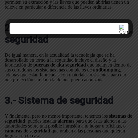
permiten su extracción y las llaves que pueden abrirlas tienen un
relieve en particular a diferencia de las llaves ordinarias.
2.- Colocar una puerta de
seguridad
De igual manera, en la actualidad la tecnología que se ha
desarrollado en torno a la seguridad incluye el diseño y la
fabricación de
puertas de alta seguridad
que incluyen dentro de
sus cerraduras los sistemas más complejos de
antibumping
,
además que están fabricadas con materiales resistentes para dar
una protección similar a la de una puerta acorazada.
3.- Sistema de seguridad
Y finalmente, pero no menos importante, tenemos los
sistemas de
seguridad
; puedes instalar
alarmas
para que éstas alerten a las
autoridades sobre una posible intrusión a tu hogar u oficinas, o
cámaras de seguridad
que graben a las personas que quieran
ingresar en tu casa.