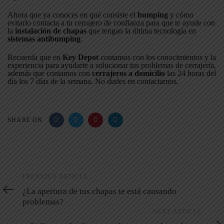
Ahora que ya conoces en qué consiste el
bumping
y cómo
evitarlo contacta a tu cerrajero de confianza para que te ayude con
la
instalación de chapas
que tengan la última tecnología en
sistemas antibumping
.
Recuerda que en
Key Depot
contamos con los conocimientos y la
experiencia para ayudarte a solucionar tus problemas de cerrajería,
además que contamos con
cerrajeros a domicilio
las 24 horas del
día los 7 días de la semana. No dudes en contactarnos.
SHARE ON
Previous
PREVIOUS ARTICLE
Article
¿La apertura de tus chapas te está causando
problemas?
Next
NEXT ARTICLE
Article