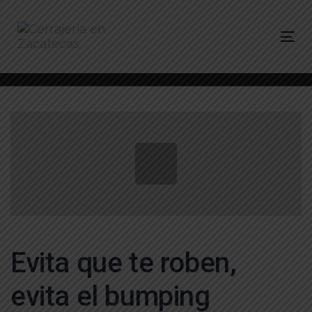
Skip
Skip
links
to
primary
navigation
Tog
Skip
nav
to
content
Post
navigation
Evita que te roben,
evita el bumping