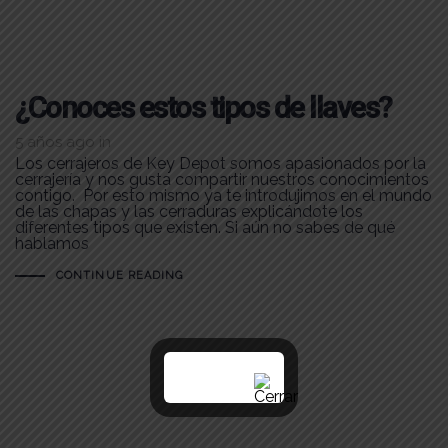
¿Conoces estos tipos de llaves?
5 años ago
in
Los cerrajeros de Key Depot somos apasionados por la
cerrajería y nos gusta compartir nuestros conocimientos
contigo. Por esto mismo ya te introdujimos en el mundo
de las chapas y las cerraduras explicándote los
diferentes tipos que existen. Si aún no sabes de qué
hablamos
CONTINUE READING